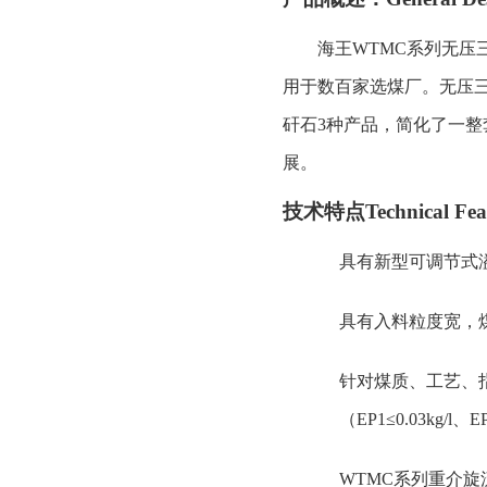
海王
WTMC
系列无压
用于数百家选煤厂。无压
矸石
3
种产品，简化了一整
展。
技术特点
Technical Fea
具有新型可调节式
具有入料粒度宽，
针对煤质、工艺、
（
EP1
≤
0.03kg/l
、
E
WTMC
系列重介旋